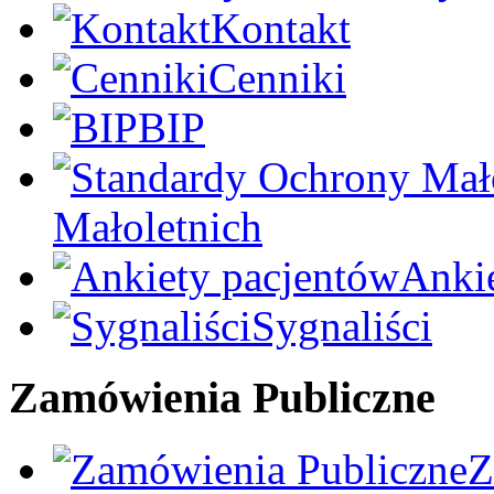
Kontakt
Cenniki
BIP
Małoletnich
Anki
Sygnaliści
Zamówienia Publiczne
Z