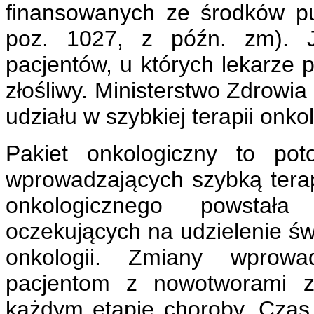
finansowanych ze środków pu
poz. 1027, z późn. zm). J
pacjentów, u których lekarze 
złośliwy. Ministerstwo Zdrowia
udziału w szybkiej terapii onko
Pakiet onkologiczny to pot
wprowadzających szybką tera
onkologicznego powstała
oczekujących na udzielenie św
onkologii. Zmiany wprowa
pacjentom z nowotworami z
każdym etapie choroby. Czas