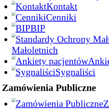
Kontakt
Cenniki
BIP
Małoletnich
Anki
Sygnaliści
Zamówienia Publiczne
Z