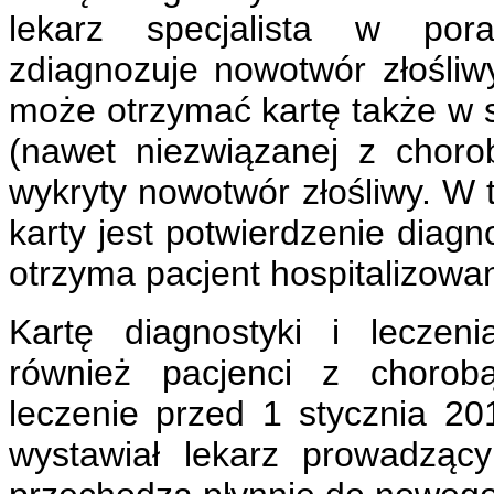
lekarz specjalista w pora
zdiagnozuje nowotwór złośliwy
może otrzymać kartę także w szp
(nawet niezwiązanej z chor
wykryty nowotwór złośliwy. W
karty jest potwierdzenie diag
otrzyma pacjent hospitalizow
Kartę diagnostyki i leczen
również pacjenci z chorobą
leczenie przed 1 stycznia 20
wystawiał lekarz prowadzący