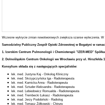
Wczesne wykrycie zmian nowotworowych zwiększa szanse wyleczenia. W zwi
Samodzielny Publiczny Zespół Opieki Zdrowotnej w Bogatyni w ramach
1. Izerskim Centrum Pulmonologii i Chemioterapii "IZER-MED" Spółka z
2. Dolnośląskim Centrum Onkologii we Wrocławiu przy
ul. Hirszfelda 
Konsylium składa się z następujących specjalistów
:
lek. med. Justyna Kaj - Onkolog Kliniczny
lek. med.
Skrzypczyńska Iga
- Radioterapeuta
lek. med.
Karnicka Anna
- Radioterapeuta
lek. med.
Sztuder Aleksandra
- Radioterapeuta
lek. med.
Lebiedowicz Romualda
- Radioterapeuta
lek. med.
Trembecki Łukasz
- Radioterapeuta
lek. mad. Jerzy Podobiński - Radiolog
lek. med. Tomasz Żółkowski - Chirurg