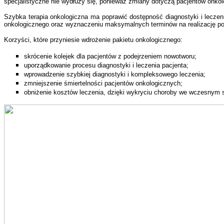
specjalistyczne nie wydłuży się, ponieważ zmiany dotyczą pacjentów onkol
Szybka terapia onkologiczna ma poprawić dostępność diagnostyki i leczen
onkologicznego oraz wyznaczeniu maksymalnych terminów na realizację pos
Korzyści, które przyniesie wdrożenie pakietu onkologicznego:
skrócenie kolejek dla pacjentów z podejrzeniem nowotworu;
uporządkowanie procesu diagnostyki i leczenia pacjenta;
wprowadzenie szybkiej diagnostyki i kompleksowego leczenia;
zmniejszenie śmiertelności pacjentów onkologicznych;
obniżenie kosztów leczenia, dzięki wykryciu choroby we wczesnym 