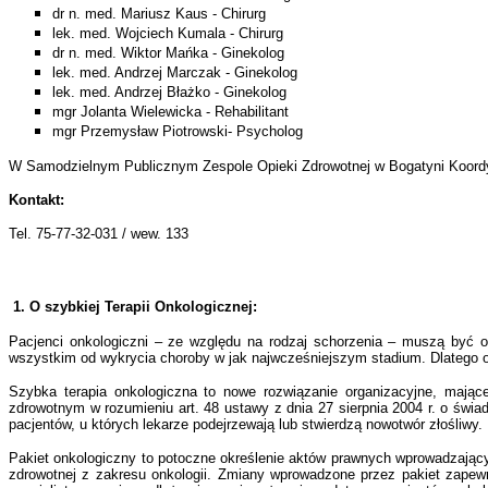
dr n. med. Mariusz Kaus - Chirurg
lek. med. Wojciech Kumala - Chirurg
dr n. med.
Wiktor Mańka
- Ginekolog
lek. med. Andrzej Marczak - Ginekolog
lek. med.
Andrzej Błażko - Ginekolog
mgr Jolanta Wielewicka - Rehabilitant
mgr Przemysław Piotrowski- Psycholog
W Samodzielnym Publicznym Zespole Opieki Zdrowotnej w Bogatyni Koordy
Kontakt:
Tel. 75-77-32-031 / wew. 133
1. O szybkiej Terapii Onkologicznej:
Pacjenci onkologiczni – ze względu na rodzaj schorzenia – muszą być o
wszystkim od wykrycia choroby w jak najwcześniejszym stadium. Dlatego od 
Szybka terapia onkologiczna to nowe rozwiązanie organizacyjne, mające
zdrowotnym w rozumieniu art. 48 ustawy z dnia 27 sierpnia 2004 r. o świa
pacjentów, u których lekarze podejrzewają lub stwierdzą nowotwór złośliwy. 
Pakiet onkologiczny to potoczne określenie aktów prawnych wprowadzający
zdrowotnej z zakresu onkologii. Zmiany wprowadzone przez pakiet zape