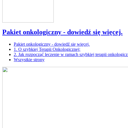
Pakiet onkologiczny - dowiedź się więcej.
Pakiet onkologiczny - dowiedź się więcej.
1. O szybkiej Terapii Onkologicznej:
2. Jak rozpocząć leczenie w ramach szybkiej terapii onkologicz
Wszystkie strony