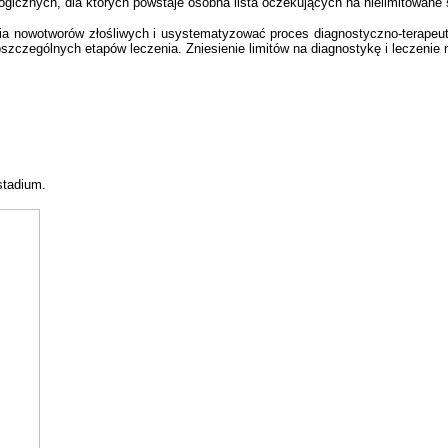
ogicznych, dla których powstaje osobna lista oczekujących na nielimitowane
ia nowotworów złośliwych i usystematyzować proces diagnostyczno-terapeuty
zczególnych etapów leczenia. Zniesienie limitów na diagnostykę i leczenie
stadium.