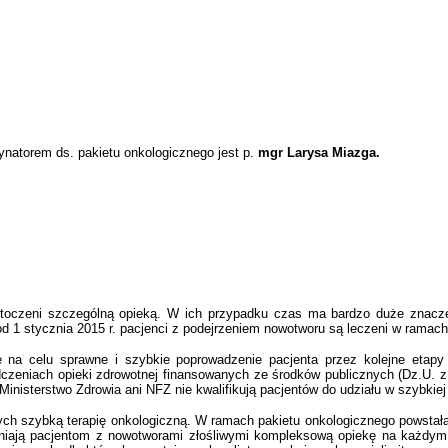
natorem ds. pakietu onkologicznego jest p.
mgr Larysa Miazga.
toczeni szczególną opieką. W ich przypadku czas ma bardzo duże znaczen
1 stycznia 2015 r. pacjenci z podejrzeniem nowotworu są leczeni w ramach s
 na celu sprawne i szybkie poprowadzenie pacjenta przez kolejne etapy 
dczeniach opieki zdrowotnej finansowanych ze środków publicznych (Dz.U. z
Ministerstwo Zdrowia ani NFZ nie kwalifikują pacjentów do udziału w szybkiej 
ch szybką terapię onkologiczną. W ramach pakietu onkologicznego powstała
wniają pacjentom z nowotworami złośliwymi kompleksową opiekę na każdym 