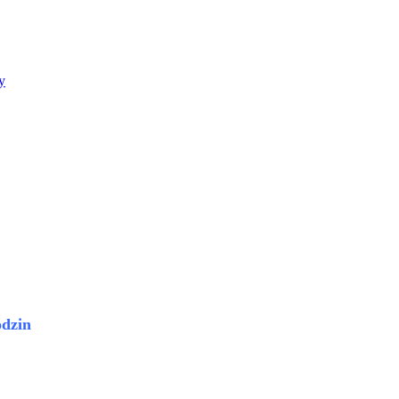
y
dzin