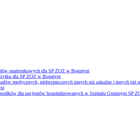
ałów opatrunkowych dla SP ZOZ w Bogatyni
żytku dla SP ZOZ w Bogatyni
dpadów medycznych, niebezpiecznych innych niż zakaźne i innych niż
ni
e posiłków dla pacjentów hospitalizowanych w Szpitalu Gminnym SP 