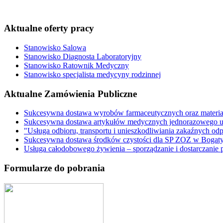
Aktualne oferty pracy
Stanowisko Salowa
Stanowisko Diagnosta Laboratoryjny
Stanowisko Ratownik Medyczny
Stanowisko specjalista medycyny rodzinnej
Aktualne Zamówienia Publiczne
Sukcesywna dostawa wyrobów farmaceutycznych oraz materi
Sukcesywna dostawa artykułów medycznych jednorazowego u
"Usługa odbioru, transportu i unieszkodliwiania zakaźnych o
Sukcesywna dostawa środków czystości dla SP ZOZ w Bogaty
Usługa całodobowego żywienia – sporządzanie i dostarczani
Formularze do pobrania