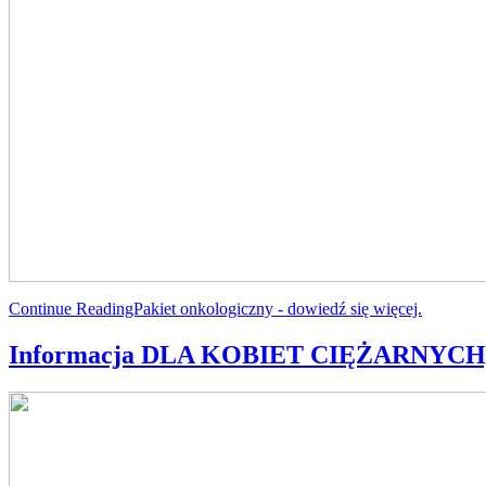
Continue ReadingPakiet onkologiczny - dowiedź się więcej.
Informacja DLA KOBIET CIĘŻARNYCH, do