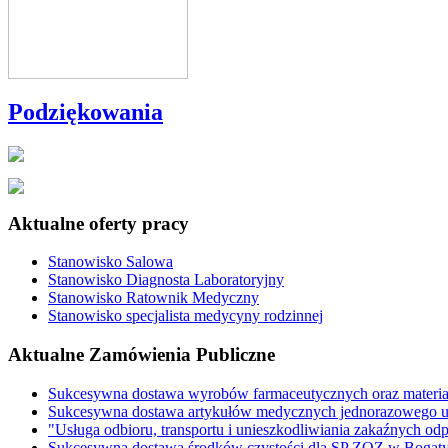
Podziękowania
Aktualne oferty pracy
Stanowisko Salowa
Stanowisko Diagnosta Laboratoryjny
Stanowisko Ratownik Medyczny
Stanowisko specjalista medycyny rodzinnej
Aktualne Zamówienia Publiczne
Sukcesywna dostawa wyrobów farmaceutycznych oraz materi
Sukcesywna dostawa artykułów medycznych jednorazowego u
"Usługa odbioru, transportu i unieszkodliwiania zakaźnych o
Sukcesywna dostawa środków czystości dla SP ZOZ w Bogaty