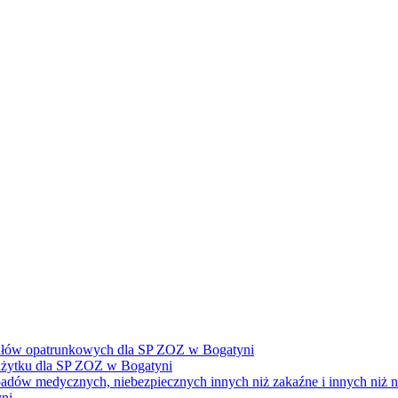
ałów opatrunkowych dla SP ZOZ w Bogatyni
żytku dla SP ZOZ w Bogatyni
dpadów medycznych, niebezpiecznych innych niż zakaźne i innych niż
ni