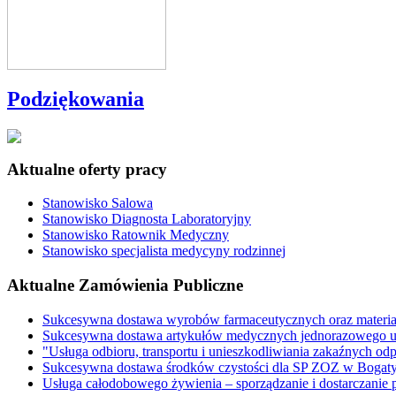
Podziękowania
Aktualne oferty pracy
Stanowisko Salowa
Stanowisko Diagnosta Laboratoryjny
Stanowisko Ratownik Medyczny
Stanowisko specjalista medycyny rodzinnej
Aktualne Zamówienia Publiczne
Sukcesywna dostawa wyrobów farmaceutycznych oraz materi
Sukcesywna dostawa artykułów medycznych jednorazowego u
"Usługa odbioru, transportu i unieszkodliwiania zakaźnych o
Sukcesywna dostawa środków czystości dla SP ZOZ w Bogaty
Usługa całodobowego żywienia – sporządzanie i dostarczani