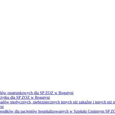
ałów opatrunkowych dla SP ZOZ w Bogatyni
żytku dla SP ZOZ w Bogatyni
dpadów medycznych, niebezpiecznych innych niż zakaźne i innych niż
ni
e posiłków dla pacjentów hospitalizowanych w Szpitalu Gminnym SP 