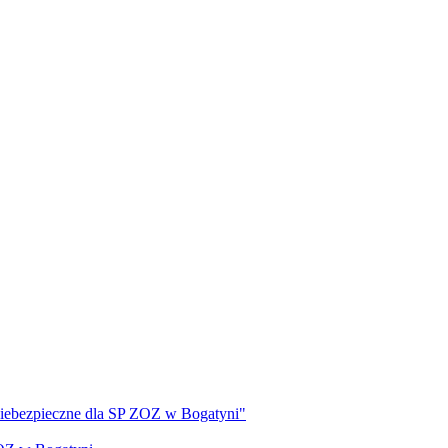
 niebezpieczne dla SP ZOZ w Bogatyni"