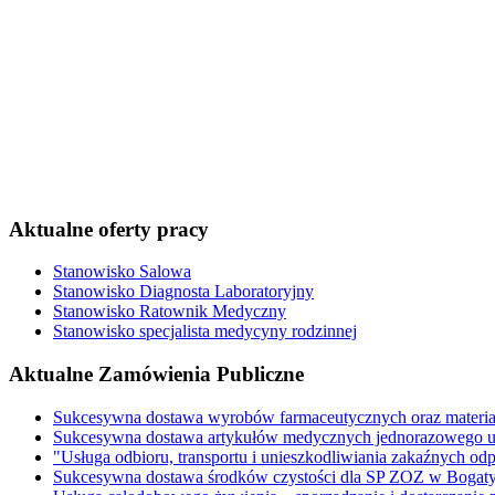
Aktualne oferty pracy
Stanowisko Salowa
Stanowisko Diagnosta Laboratoryjny
Stanowisko Ratownik Medyczny
Stanowisko specjalista medycyny rodzinnej
Aktualne Zamówienia Publiczne
Sukcesywna dostawa wyrobów farmaceutycznych oraz materi
Sukcesywna dostawa artykułów medycznych jednorazowego u
"Usługa odbioru, transportu i unieszkodliwiania zakaźnych o
Sukcesywna dostawa środków czystości dla SP ZOZ w Bogaty