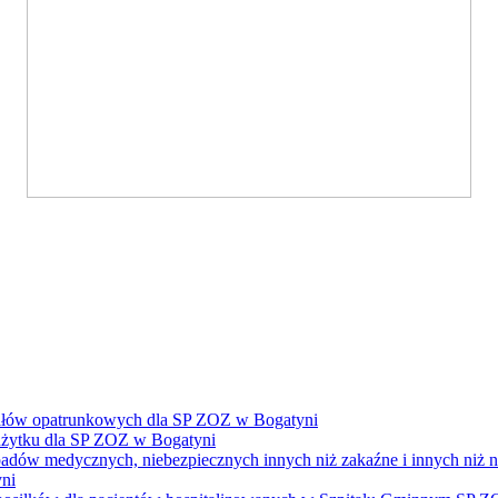
ałów opatrunkowych dla SP ZOZ w Bogatyni
żytku dla SP ZOZ w Bogatyni
dpadów medycznych, niebezpiecznych innych niż zakaźne i innych niż
ni