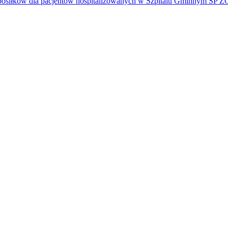
e posiłków dla pacjentów hospitalizowanych w Szpitalu Gminnym SP 