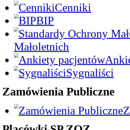
Cenniki
BIP
Małoletnich
Anki
Sygnaliści
Zamówienia Publiczne
Z
Placówki SP ZOZ