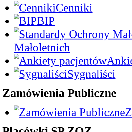
Cenniki
BIP
Małoletnich
Anki
Sygnaliści
Zamówienia Publiczne
Z
Placówki SP ZOZ