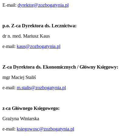
E-mail:
dyrektor@zozbogatynia.pl
p.o. Z-ca Dyrektora ds. Lecznictwa:
dr n. med. Mariusz Kaus
e-mail:
kaus@zozbogatynia.pl
Z-ca Dyrektora ds. Ekonomicznych /
Główny Księgowy:
mgr Maciej Staliś
e-mail:
m.stalis@zozbogatynia.pl
z-ca Głównego Księgowego:
Grażyna Winiarska
e-mail:
ksiegowosc@zozbogatynia.pl