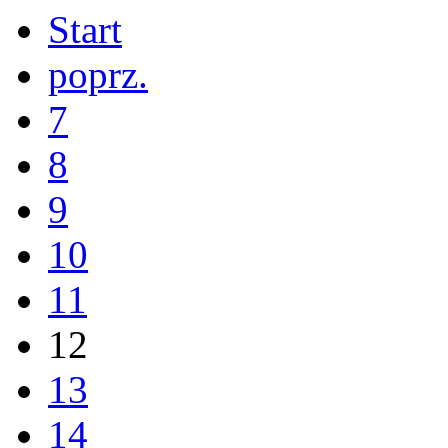
Start
poprz.
7
8
9
10
11
12
13
14