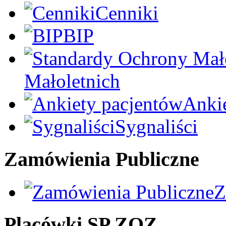
Cenniki
BIP
Małoletnich
Anki
Sygnaliści
Zamówienia Publiczne
Z
Placówki SP ZOZ