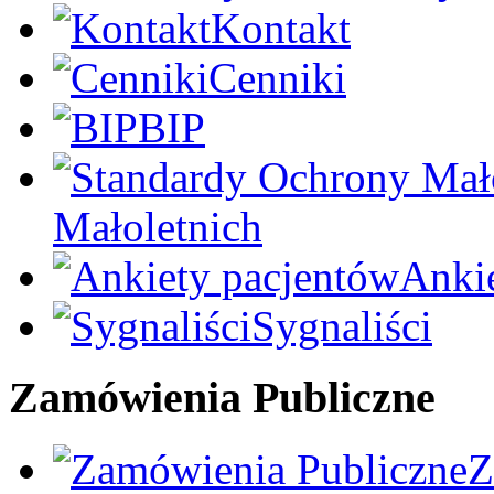
Kontakt
Cenniki
BIP
Małoletnich
Anki
Sygnaliści
Zamówienia Publiczne
Z