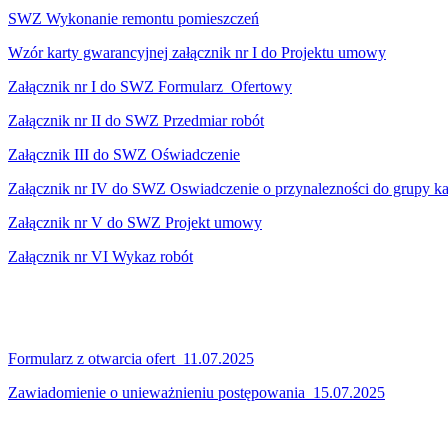
SWZ Wykonanie remontu pomieszczeń
Wzór karty gwarancyjnej załącznik nr I do Projektu umowy
Załącznik nr I do SWZ Formularz_Ofertowy
Załącznik nr II do SWZ Przedmiar robót
Załącznik III do SWZ Oświadczenie
Załącznik nr IV do SWZ Oswiadczenie o przynalezności do grupy ka
Załącznik nr V do SWZ Projekt umowy
Załącznik nr VI Wykaz robót
Formularz z otwarcia ofert_11.07.2025
Zawiadomienie o unieważnieniu postępowania_15.07.2025