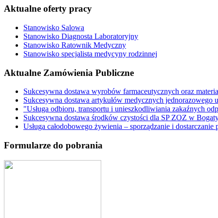
Aktualne oferty pracy
Stanowisko Salowa
Stanowisko Diagnosta Laboratoryjny
Stanowisko Ratownik Medyczny
Stanowisko specjalista medycyny rodzinnej
Aktualne Zamówienia Publiczne
Sukcesywna dostawa wyrobów farmaceutycznych oraz materi
Sukcesywna dostawa artykułów medycznych jednorazowego u
"Usługa odbioru, transportu i unieszkodliwiania zakaźnych o
Sukcesywna dostawa środków czystości dla SP ZOZ w Bogaty
Usługa całodobowego żywienia – sporządzanie i dostarczani
Formularze do pobrania