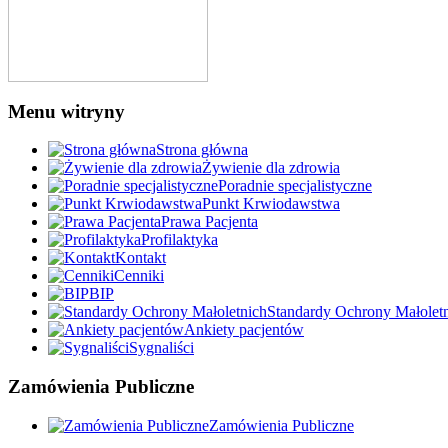
Menu witryny
Strona główna
Żywienie dla zdrowia
Poradnie specjalistyczne
Punkt Krwiodawstwa
Prawa Pacjenta
Profilaktyka
Kontakt
Cenniki
BIP
Standardy Ochrony Małolet
Ankiety pacjentów
Sygnaliści
Zamówienia Publiczne
Zamówienia Publiczne