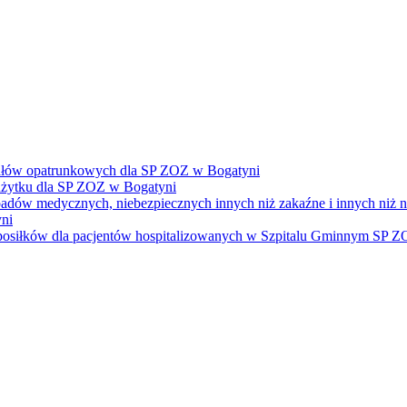
ałów opatrunkowych dla SP ZOZ w Bogatyni
żytku dla SP ZOZ w Bogatyni
dpadów medycznych, niebezpiecznych innych niż zakaźne i innych niż
ni
e posiłków dla pacjentów hospitalizowanych w Szpitalu Gminnym SP 